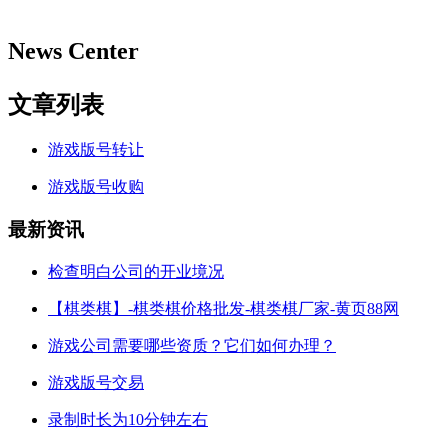
News Center
文章列表
游戏版号转让
游戏版号收购
最新资讯
检查明白公司的开业境况
【棋类棋】-棋类棋价格批发-棋类棋厂家-黄页88网
游戏公司需要哪些资质？它们如何办理？
游戏版号交易
录制时长为10分钟左右