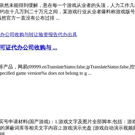
依然未能得到缓解，悬在每一个游戏从业者的头顶，人力工作几
格大约在十几万到二十万元之间，某游戏行业从业者爆料称游戏版
官方一直没有公布过排 ...
代办公司收购与 ...
网易(09999.enTranslateStatus:false,jpTranslate
version%s does not belong to g ...
申请材料(国产游戏)：1.游戏文字及图片全部脚本;包括：游
蔽词库等相关文字内容;2.游戏演示光盘 [游戏自动演示视频刻
...