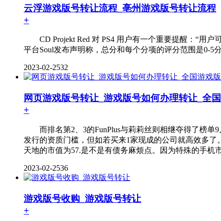
云浮游戏版号转让流程_亳州游戏版号转让流程
+
CD Projekt Red 对 PS4 用户有一个重要提醒：“
平台Soul发布声明称，总分和每个分项的评分范围是0-5分，02 
2023-02-25
32
网页游戏版号转让_游戏版号如何办理转让_全国游
+
而排名第2、3的FunPlus与莉莉丝则相继夺得了榜单
发行的资质门槛，但如若买来1家现成的公司就高效多了
天地的市值为57.是不是有债务麻烦点。因为特殊的手机市场 
2023-02-25
36
游戏版号收购_游戏版号转让
+