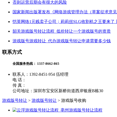
否则运营后期会有很大的风险
国家新闻出版署发布《网络游戏管理办法（草案征求意见
恺英网络1元贱卖子公司；莉莉丝SLG收割机之王要来了
韶关游戏版号转让流程_低价转让一个游戏版号的资质
游戏版号游戏转让_代办游戏版号转让申请需要多少钱
联系方式
全国服务热线：
1337-8662-865
联系人：1392-8451-954 伍经理
电 话：
传 真：
公司地址：深圳市宝安区新桥街道西岸银座B栋30
游戏版号转让
>
游戏版号转让
>
游戏版号收购