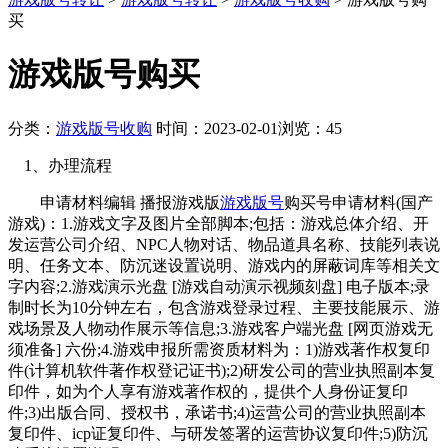
买
游戏版号购买
分类：
游戏版号收购
时间：2023-02-01
浏览：45
1、办理流程
申请材料编辑 播报游戏版
游戏版号
购买号申请材料(国产
游戏)：1.游戏文字及图片全部脚本;包括：游戏总体介绍、开
发运营公司介绍、NPC人物对话、物品道具名称、技能列表说
明、任务文本、防沉迷设置说明、游戏内的屏蔽词库等相关文
字内容;2.游戏演示光盘 [游戏自动演示视频刻盘] 电子版本;录
制时长为10分钟左右，包含游戏登录过程、主要技能展示、游
戏场景及人物动作展示等信息;3.游戏客户端光盘 [网页游戏无
须准备] 六份;4.游戏申报所需资质材料为：1)游戏著作权复印
件(计算机软件著作权登记证书);2)研发公司的营业执照副本复
印件，如为个人享有游戏著作权的，提供个人身份证复印
件;3)出版合同、授权书，承诺书;4)运营公司的营业执照副本
复印件、icp证复印件、与研发签署的运营协议复印件;5)防沉