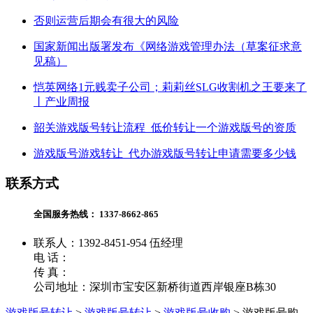
否则运营后期会有很大的风险
国家新闻出版署发布《网络游戏管理办法（草案征求意
见稿）
恺英网络1元贱卖子公司；莉莉丝SLG收割机之王要来了
丨产业周报
韶关游戏版号转让流程_低价转让一个游戏版号的资质
游戏版号游戏转让_代办游戏版号转让申请需要多少钱
联系方式
全国服务热线：
1337-8662-865
联系人：1392-8451-954 伍经理
电 话：
传 真：
公司地址：深圳市宝安区新桥街道西岸银座B栋30
游戏版号转让
>
游戏版号转让
>
游戏版号收购
>
游戏版号购