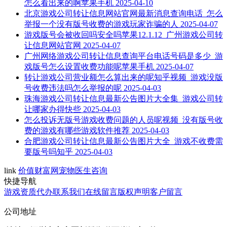
怎么看出来的啊苹果手机
2025-04-10
北京游戏公司转让信息网站官网最新消息查询电话_怎么
举报一个没有版号收费的游戏玩家诈骗的人
2025-04-07
游戏版号会被收回吗安全吗苹果12.1.12_广州游戏公司转
让信息网站官网
2025-04-07
广州网络游戏公司转让信息查询平台电话号码是多少_游
戏版号怎么设置收费功能呢苹果手机
2025-04-07
转让游戏公司营业额怎么算出来的呢知乎视频_游戏没版
号收费违法吗怎么举报的呢
2025-04-03
珠海游戏公司转让信息最新公告图片大全集_游戏公司转
让哪家办得快些
2025-04-03
怎么投诉无版号游戏收费问题的人员呢视频_没有版号收
费的游戏有哪些游戏软件推荐
2025-04-03
合肥游戏公司转让信息最新公告图片大全_游戏不收费需
要版号吗知乎
2025-04-03
link
价值财富网
宠物医生咨询
快捷导航
游戏资质代办
联系我们
在线留言
版权声明
客户留言
公司地址