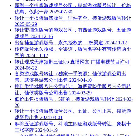
新到一个掼蛋游戏版号公司，掼蛋游戏版号转让，价格
优惠、仅此一家
2025-07-30
转让一个掼蛋游戏版号、证件齐全、掼蛋游戏版号转让
2025-05-29
转让带捕鱼版号的游戏公司，有四证游戏版号、五证游
戏版号
2024-12-16
出售捕鱼游戏版号，永久授权的， 权渠道
2024-11-12
传奇版号永久授权，全渠道，版号名字中有带传奇两个
字的
2024-11-12
转让现成天津短剧三证icp 直播网文 广播电视节目许可
2024-06-22
各类游戏版号转让（独家一手资源）仙侠游戏公司出
售、武侠类游戏公司出售
2024-04-10
挖矿类游戏版号带公司转让、海底冒险类版号带公司转
让、仙侠类版号公司出售
2024-03-29
低价出售掼蛋版号，5证的，掼蛋游戏版号转让
2024-03-
20
转让一个掼蛋游戏版号公司、五证、公司正常、掼蛋游
戏资质出售
2024-03-01
麻将五证游戏版号、斗地主四证游戏版号转让、象棋十
三张字牌
2024-01-19