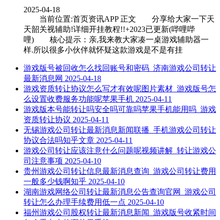
2025-04-18
当前位置:首页资讯APP 正文 分享给大家一下天
天韶关视辅助!详细开挂教程!!+2023已更新(哔哩哔
哩) 核心提示：亲,我来教大家凑一桌游戏辅助器一
样.所以很多小伙伴就怀疑这款游戏是不是有挂
游戏版号被回收怎么找回账号和密码_济南游戏公司转让
最新消息网
2025-04-18
游戏资质转让协议怎么写才有效呢图片素材_游戏版号怎
么设置收费服务功能呢苹果手机
2025-04-11
游戏版本号能转让吗安全吗可靠吗苹果手机能用吗_游戏
资质转让协议
2025-04-11
无锡游戏公司转让最新消息新闻联播_手机游戏公司转让
协议合法吗知乎文章
2025-04-11
游戏公司转让应该注意什么问题呢视频讲解_转让游戏公
司注意事项
2025-04-10
贵州游戏公司转让信息最新消息查询_游戏公司转让费用
一般多少钱啊知乎
2025-04-10
湖南游戏网络公司转让最新消息公告查询官网_游戏公司
转让怎么办理手续费用低一点
2025-04-10
福州游戏公司股权转让最新消息新闻_游戏版号收紧时间