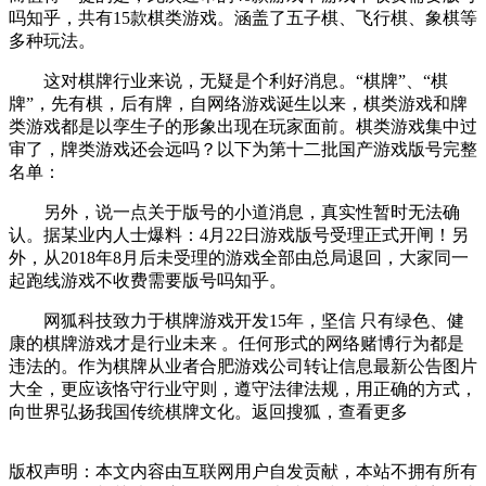
吗知乎，共有15款棋类游戏。涵盖了五子棋、飞行棋、象棋等
多种玩法。
这对棋牌行业来说，无疑是个利好消息。“棋牌”、“棋
牌”，先有棋，后有牌，自网络游戏诞生以来，棋类游戏和牌
类游戏都是以孪生子的形象出现在玩家面前。棋类游戏集中过
审了，牌类游戏还会远吗？以下为第十二批国产游戏版号完整
名单：
另外，说一点关于版号的小道消息，真实性暂时无法确
认。据某业内人士爆料：4月22日游戏版号受理正式开闸！另
外，从2018年8月后未受理的游戏全部由总局退回，大家同一
起跑线游戏不收费需要版号吗知乎。
网狐科技致力于棋牌游戏开发15年，坚信 只有绿色、健
康的棋牌游戏才是行业未来 。任何形式的网络赌博行为都是
违法的。作为棋牌从业者合肥游戏公司转让信息最新公告图片
大全，更应该恪守行业守则，遵守法律法规，用正确的方式，
向世界弘扬我国传统棋牌文化。返回搜狐，查看更多
版权声明：本文内容由互联网用户自发贡献，本站不拥有所有