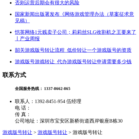
否则运营后期会有很大的风险
国家新闻出版署发布《网络游戏管理办法（草案征求意
见稿）
恺英网络1元贱卖子公司；莉莉丝SLG收割机之王要来了
丨产业周报
韶关游戏版号转让流程_低价转让一个游戏版号的资质
游戏版号游戏转让_代办游戏版号转让申请需要多少钱
联系方式
全国服务热线：
1337-8662-865
联系人：1392-8451-954 伍经理
电 话：
传 真：
公司地址：深圳市宝安区新桥街道西岸银座B栋30
游戏版号转让
>
游戏版号转让
>
游戏版号转让