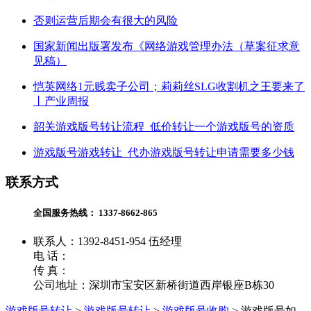
否则运营后期会有很大的风险
国家新闻出版署发布《网络游戏管理办法（草案征求意
见稿）
恺英网络1元贱卖子公司；莉莉丝SLG收割机之王要来了
丨产业周报
韶关游戏版号转让流程_低价转让一个游戏版号的资质
游戏版号游戏转让_代办游戏版号转让申请需要多少钱
联系方式
全国服务热线：
1337-8662-865
联系人：1392-8451-954 伍经理
电 话：
传 真：
公司地址：深圳市宝安区新桥街道西岸银座B栋30
游戏版号转让
>
游戏版号转让
>
游戏版号收购
>
游戏版号如