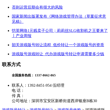
否则运营后期会有很大的风险
国家新闻出版署发布《网络游戏管理办法（草案征求意
见稿）
恺英网络1元贱卖子公司；莉莉丝SLG收割机之王要来了
丨产业周报
韶关游戏版号转让流程_低价转让一个游戏版号的资质
游戏版号游戏转让_代办游戏版号转让申请需要多少钱
联系方式
全国服务热线：
1337-8662-865
联系人：1392-8451-954 伍经理
电 话：
传 真：
公司地址：深圳市宝安区新桥街道西岸银座B栋30
游戏版号转让
>
游戏版号转让
>
游戏版号收购
>
河源游戏版