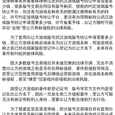
业律师事务所黄春林律师注意到武汉游戏版号转让申请需要多
少钱，很多版号交易合同仅有版号购买、授权的约定游戏版号
转让平台，但没有与游戏名称有关的附属注册商标有关的转
让、许可约定游戏版号转让平台，更没有办理商标转让武汉游
戏版号转让申请需要多少钱、许可备案手续，出让方随时可能
存在“反咬”受让方商标侵权的法律风险。
为了套用出让方游戏版号武汉游戏版号转让申请需要多少
钱，受让方游戏名称必须命名为出让方游戏名称，而该游戏名
称之前已经在国家版权登记中心登记为出让方名下，未来存在
著作权纠纷的较律风险。
因大多数版号交易项目并未做完整的法律尽调，完全不清
楚出让方的游戏之前是否存在商标侵权、著作权侵权等情况，
若受让方贸然套用原版号后继续运营新游戏，存在游戏名称商
标侵权，甚至“继受”旧游戏内容侵权的法律风险。
因受让方游戏的著作权登记证书、版号等官方文件均是登
记在出让方名下，因此一旦发生第三方侵权案件，受让方可能
无法有效证明权利人身份，需要出让方配合侵权打击行动。
为了规避监管及渠道审核，部分版号交易项目存在套用出
让方主体资质及银行账户等情形，未来还存在新游戏运营分成