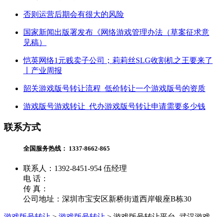
否则运营后期会有很大的风险
国家新闻出版署发布《网络游戏管理办法（草案征求意
见稿）
恺英网络1元贱卖子公司；莉莉丝SLG收割机之王要来了
丨产业周报
韶关游戏版号转让流程_低价转让一个游戏版号的资质
游戏版号游戏转让_代办游戏版号转让申请需要多少钱
联系方式
全国服务热线：
1337-8662-865
联系人：1392-8451-954 伍经理
电 话：
传 真：
公司地址：深圳市宝安区新桥街道西岸银座B栋30
游戏版号转让
>
游戏版号转让
>
游戏版号转让平台_武汉游戏