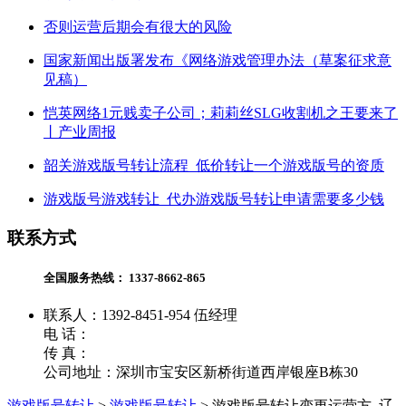
否则运营后期会有很大的风险
国家新闻出版署发布《网络游戏管理办法（草案征求意
见稿）
恺英网络1元贱卖子公司；莉莉丝SLG收割机之王要来了
丨产业周报
韶关游戏版号转让流程_低价转让一个游戏版号的资质
游戏版号游戏转让_代办游戏版号转让申请需要多少钱
联系方式
全国服务热线：
1337-8662-865
联系人：1392-8451-954 伍经理
电 话：
传 真：
公司地址：深圳市宝安区新桥街道西岸银座B栋30
游戏版号转让
>
游戏版号转让
>
游戏版号转让变更运营方_辽