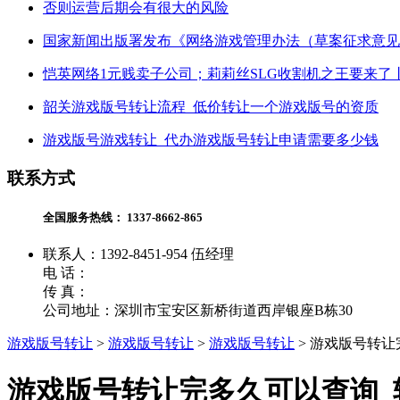
否则运营后期会有很大的风险
国家新闻出版署发布《网络游戏管理办法（草案征求意见
恺英网络1元贱卖子公司；莉莉丝SLG收割机之王要来了
韶关游戏版号转让流程_低价转让一个游戏版号的资质
游戏版号游戏转让_代办游戏版号转让申请需要多少钱
联系方式
全国服务热线：
1337-8662-865
联系人：1392-8451-954 伍经理
电 话：
传 真：
公司地址：深圳市宝安区新桥街道西岸银座B栋30
游戏版号转让
>
游戏版号转让
>
游戏版号转让
>
游戏版号转让
游戏版号转让完多久可以查询_