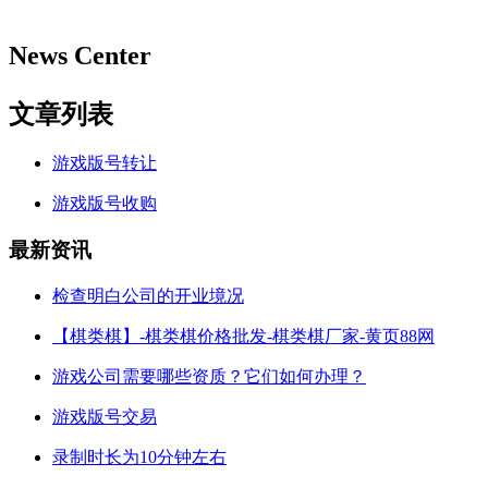
News Center
文章列表
游戏版号转让
游戏版号收购
最新资讯
检查明白公司的开业境况
【棋类棋】-棋类棋价格批发-棋类棋厂家-黄页88网
游戏公司需要哪些资质？它们如何办理？
游戏版号交易
录制时长为10分钟左右