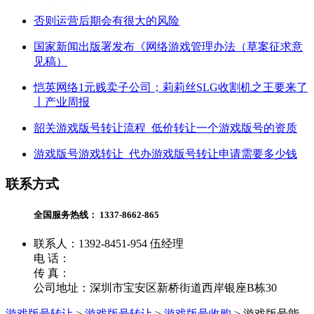
否则运营后期会有很大的风险
国家新闻出版署发布《网络游戏管理办法（草案征求意
见稿）
恺英网络1元贱卖子公司；莉莉丝SLG收割机之王要来了
丨产业周报
韶关游戏版号转让流程_低价转让一个游戏版号的资质
游戏版号游戏转让_代办游戏版号转让申请需要多少钱
联系方式
全国服务热线：
1337-8662-865
联系人：1392-8451-954 伍经理
电 话：
传 真：
公司地址：深圳市宝安区新桥街道西岸银座B栋30
游戏版号转让
>
游戏版号转让
>
游戏版号收购
>
游戏版号能