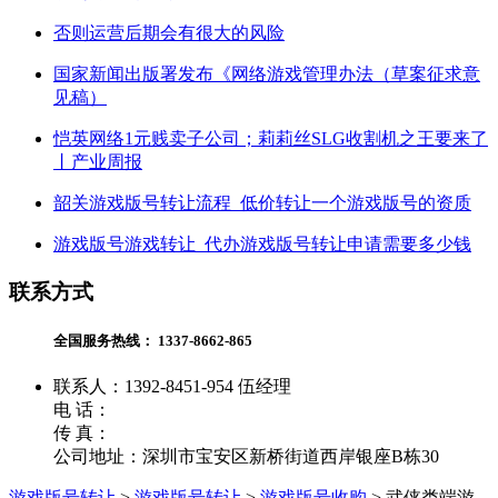
否则运营后期会有很大的风险
国家新闻出版署发布《网络游戏管理办法（草案征求意
见稿）
恺英网络1元贱卖子公司；莉莉丝SLG收割机之王要来了
丨产业周报
韶关游戏版号转让流程_低价转让一个游戏版号的资质
游戏版号游戏转让_代办游戏版号转让申请需要多少钱
联系方式
全国服务热线：
1337-8662-865
联系人：1392-8451-954 伍经理
电 话：
传 真：
公司地址：深圳市宝安区新桥街道西岸银座B栋30
游戏版号转让
>
游戏版号转让
>
游戏版号收购
>
武侠类端游