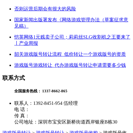
否则运营后期会有很大的风险
国家新闻出版署发布《网络游戏管理办法（草案征求意
见稿）
恺英网络1元贱卖子公司；莉莉丝SLG收割机之王要来了
丨产业周报
韶关游戏版号转让流程_低价转让一个游戏版号的资质
游戏版号游戏转让_代办游戏版号转让申请需要多少钱
联系方式
全国服务热线：
1337-8662-865
联系人：1392-8451-954 伍经理
电 话：
传 真：
公司地址：深圳市宝安区新桥街道西岸银座B栋30
游戏版号转让
>
游戏版号转让
>
游戏版号收购
>
游戏版号收