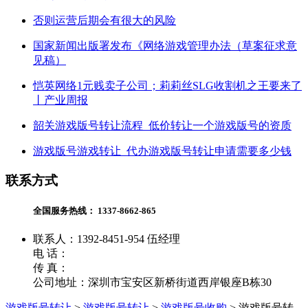
否则运营后期会有很大的风险
国家新闻出版署发布《网络游戏管理办法（草案征求意
见稿）
恺英网络1元贱卖子公司；莉莉丝SLG收割机之王要来了
丨产业周报
韶关游戏版号转让流程_低价转让一个游戏版号的资质
游戏版号游戏转让_代办游戏版号转让申请需要多少钱
联系方式
全国服务热线：
1337-8662-865
联系人：1392-8451-954 伍经理
电 话：
传 真：
公司地址：深圳市宝安区新桥街道西岸银座B栋30
游戏版号转让
>
游戏版号转让
>
游戏版号收购
>
游戏版号转