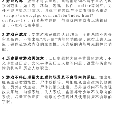
2.游戏名称
：版号不可以重名。当然辅助词不属于重名的识
别词范围，如手游、移动、游戏、软件、online等词汇。另
外不能与知名IP重名。具体可在游戏产业网查询是否重名
（http://www.cgigc.com.cn/isbn/index.html?
curPage=1）。命名基本原则：与游戏内容或者玩法较贴
合，不能有低俗字眼。
3.游戏完成度
：要求游戏完成度达到70%，个别系统不具备
审查条件。不能出现“未开放”功能的功能键，或按上去无反
应，要保证游戏内容的完整性。未完成的功能可先删掉此功
能。
4.历史题材游戏需注意
：以历史题材为故事背景的游戏，不
允许篡改历史、文化事件及历史人物等问题，设置与历史相
悖的机构和历史人物职位。
5.游戏不得出现暴力血腥的场景及不良导向的系统
。如出现
红色血迹喷洒场面、尸体残骸等。可把红色血迹改为其他颜
色，另外加快血迹、尸体的消失速度。另外游戏内不能出现
奴隶系统、劫镖系统、仇人系统、盗墓等青少年不良导向的
系统。尽量宣传正面，健康的价值观以及使用健康不诱导的
字眼。