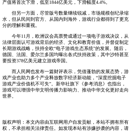
产值将首次下滑，低至1844亿美元，下滑幅度4.4%。
但另一方面，尽管版号数量继续锐减，市场规模创纪录缩
水，但从民间到官方、从国内到海外，游戏行业都得到了更充
分的理解和重视。
今年11月，欧洲议会高票赞成通过一项电子游戏决议，从
法律层面认可游戏背后的经济、文化和教育价值，并督促制定
长期游戏战略，扶持全欧“电子游戏生态系统”的发展。随后，
德国、法国、爱尔兰多国均曝出各式扶持政策，其中沙特甚至
要投资378亿美元建立游戏帝国。
而人民网也发布一篇财评表示，凭借蓬勃的发展态势，游
戏产业也助力多个产业释放数字经济新动能，“深度挖掘电子
游戏产业价值机不可失”。新华社旗下《参考消息》也指出，
游戏可以增强中华文明传播力影响力、推动中华文化更好走向
世界。
版权声明：本文内容由互联网用户自发贡献，本站不拥有所有
权，不承担相关法律责任。如发现本站有涉嫌抄袭的内容，请