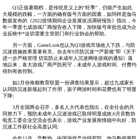
Q3正值暑期档，是传统意义上的“旺季”，仍能产生如此
大规模的跌幅，一方面的确有版号方面的因素，如同样是伽马
数据发布的《2022疫情期间企业发展状况调研报告》指出，今
年一季度七成游戏厂商报告收入下降，加快版号审批也成为企
业反映中*迫切需要主管部门和行业协会的帮助。
另一方面，GameLook也认为Q3游戏市场收入下跌，与防
沉迷措施效果显著有关。自去年9月防沉迷“*严新规”即《关于
进一步严格管理 切实防止未成年人沉迷网络游戏的通知》落
地以来，各大游戏厂商严防死守，未成年人游戏时间、付费均
得到有效控制。
如2月份南都教育联盟一份调查结果显示，超过九成家长
认同防沉迷新规起到了作用，孩子网游时间和花费也有了明显
下降;
3月全国两会召开，多名人大代表也指出，在全社会的共
同努力下，预防未成年人沉迷游戏已取得明显成效;6月音数协
电竞工委企业交流会也表示，游戏产业发展舆情稳中向好，防
沉迷工作获社会高度认同;
今年11月，音数协、中国游戏产业研究院、伽马数据更联