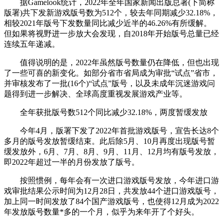
据Gamelook统计，2022年全年国家新闻出版总署(下简称
版署)共下发新游戏版号数为512个，较去年同期减少32.18%，
相较2021年版号下发数量同比减少近半的46.26%有所缓解。
但如果将视野进一步放大会发现，自2018年开始版号总量已经
连续五年递减。
值得说明的是，2022年虽然版号数量仍在降低，但也出现
了一些可喜的新变化。如部分省市省局成为审批“试点”省市，
并审核发布了一批(16个)“试点”版号，以及未成年沉迷游戏问
题得到进一步解决、全球高度重视发展游戏产业等。
全年获批版号数512个同比减少32.18%，两度暂缓发放
今年4月，版署下发了2022年首批游戏版号，宣告长达8个
多月的版号发放暂缓结束。此后除5月、10月再度出现版号暂
缓发放外，6月、7月、8月、9月、11月、12月均有版号发放，
即2022年超过一半的月份发放了版号。
按照惯例，每年会有一次进口游戏版号发放，今年进口游
戏审批结果公示时间为12月28日，共发放44个进口游戏版号，
加上同一时间发放了84个国产游戏版号，也使得12月成为2022
年发放版号数量*多的一个月，似乎为来年开了个好头。