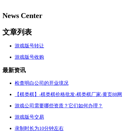
News Center
文章列表
游戏版号转让
游戏版号收购
最新资讯
检查明白公司的开业境况
【棋类棋】-棋类棋价格批发-棋类棋厂家-黄页88网
游戏公司需要哪些资质？它们如何办理？
游戏版号交易
录制时长为10分钟左右