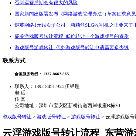
否则运营后期会有很大的风险
国家新闻出版署发布《网络游戏管理办法（草案征求意见
恺英网络1元贱卖子公司；莉莉丝SLG收割机之王要来了
韶关游戏版号转让流程_低价转让一个游戏版号的资质
游戏版号游戏转让_代办游戏版号转让申请需要多少钱
联系方式
全国服务热线：
1337-8662-865
联系人：1392-8451-954 伍经理
电 话：
传 真：
公司地址：深圳市宝安区新桥街道西岸银座B栋30
游戏版号转让
>
游戏版号转让
>
游戏版号转让
>
云浮游戏版号
云浮游戏版号转让流程_东营游