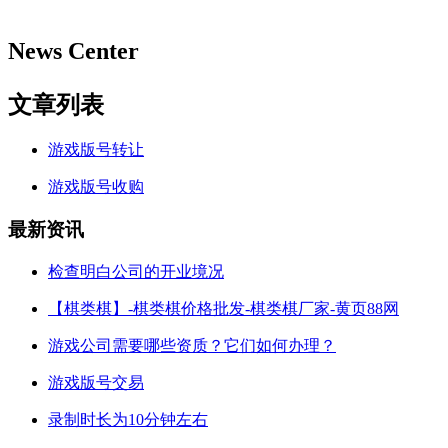
News Center
文章列表
游戏版号转让
游戏版号收购
最新资讯
检查明白公司的开业境况
【棋类棋】-棋类棋价格批发-棋类棋厂家-黄页88网
游戏公司需要哪些资质？它们如何办理？
游戏版号交易
录制时长为10分钟左右