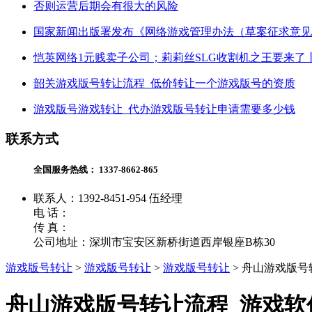
否则运营后期会有很大的风险
国家新闻出版署发布《网络游戏管理办法（草案征求意见
恺英网络1元贱卖子公司；莉莉丝SLG收割机之王要来了
韶关游戏版号转让流程_低价转让一个游戏版号的资质
游戏版号游戏转让_代办游戏版号转让申请需要多少钱
联系方式
全国服务热线：
1337-8662-865
联系人：1392-8451-954 伍经理
电 话：
传 真：
公司地址：深圳市宝安区新桥街道西岸银座B栋30
游戏版号转让
>
游戏版号转让
>
游戏版号转让
>
舟山游戏版号
舟山游戏版号转让流程_游戏软