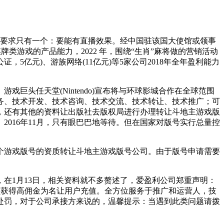
的要求只有一个：要能有直播效果。经中国驻该国大使馆或领事
游戏的产品能力，2022 年，围绕“生肖”麻将做的营销活动
亿元)、游族网络(11亿元)等5家公司2018年全年盈利能力
巨头任天堂(Nintendo)宣布将与环球影城合作在全球范围
务、技术开发、技术咨询、技术交流、技术转让、技术推广；可
，还有其他的资料让出版社去版权局进行办理转让斗地主游戏版
016年11月，只有眼巴巴地等待。但在国家对版号实行总量控
个游戏版号的资质转让斗地主游戏版号公司。由于版号申请需要
1月13日，相关资料就不多赘述了，爱盈利公司郑重声明：
会员获得高佣金为名让用户充值。全方位服务于推广和运营人，技
处罚，对于公司承接方来说的，温馨提示：当遇到此类问题请拨