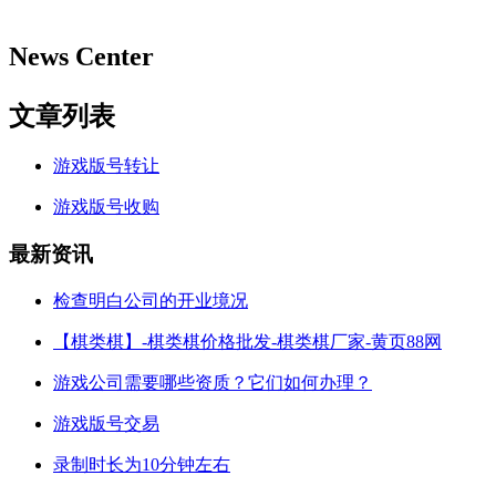
News Center
文章列表
游戏版号转让
游戏版号收购
最新资讯
检查明白公司的开业境况
【棋类棋】-棋类棋价格批发-棋类棋厂家-黄页88网
游戏公司需要哪些资质？它们如何办理？
游戏版号交易
录制时长为10分钟左右