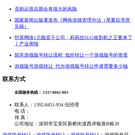
否则运营后期会有很大的风险
国家新闻出版署发布《网络游戏管理办法（草案征求意
见稿）
恺英网络1元贱卖子公司；莉莉丝SLG收割机之王要来了
丨产业周报
韶关游戏版号转让流程_低价转让一个游戏版号的资质
游戏版号游戏转让_代办游戏版号转让申请需要多少钱
联系方式
全国服务热线：
1337-8662-865
联系人：1392-8451-954 伍经理
电 话：
传 真：
公司地址：深圳市宝安区新桥街道西岸银座B栋30
游戏版号转让
>
游戏版号转让
>
游戏版号转让
>
游戏版号可