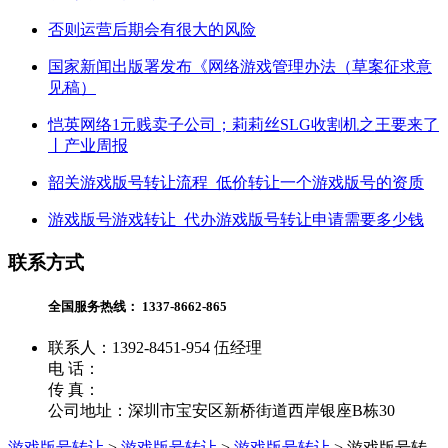
否则运营后期会有很大的风险
国家新闻出版署发布《网络游戏管理办法（草案征求意
见稿）
恺英网络1元贱卖子公司；莉莉丝SLG收割机之王要来了
丨产业周报
韶关游戏版号转让流程_低价转让一个游戏版号的资质
游戏版号游戏转让_代办游戏版号转让申请需要多少钱
联系方式
全国服务热线：
1337-8662-865
联系人：1392-8451-954 伍经理
电 话：
传 真：
公司地址：深圳市宝安区新桥街道西岸银座B栋30
游戏版号转让
>
游戏版号转让
>
游戏版号转让
>
游戏版号转