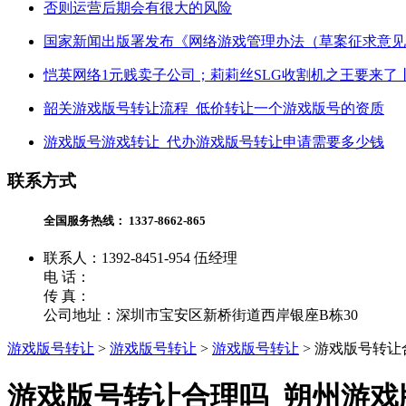
否则运营后期会有很大的风险
国家新闻出版署发布《网络游戏管理办法（草案征求意见
恺英网络1元贱卖子公司；莉莉丝SLG收割机之王要来了
韶关游戏版号转让流程_低价转让一个游戏版号的资质
游戏版号游戏转让_代办游戏版号转让申请需要多少钱
联系方式
全国服务热线：
1337-8662-865
联系人：1392-8451-954 伍经理
电 话：
传 真：
公司地址：深圳市宝安区新桥街道西岸银座B栋30
游戏版号转让
>
游戏版号转让
>
游戏版号转让
>
游戏版号转让
游戏版号转让合理吗_朔州游戏