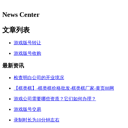
News Center
文章列表
游戏版号转让
游戏版号收购
最新资讯
检查明白公司的开业境况
【棋类棋】-棋类棋价格批发-棋类棋厂家-黄页88网
游戏公司需要哪些资质？它们如何办理？
游戏版号交易
录制时长为10分钟左右