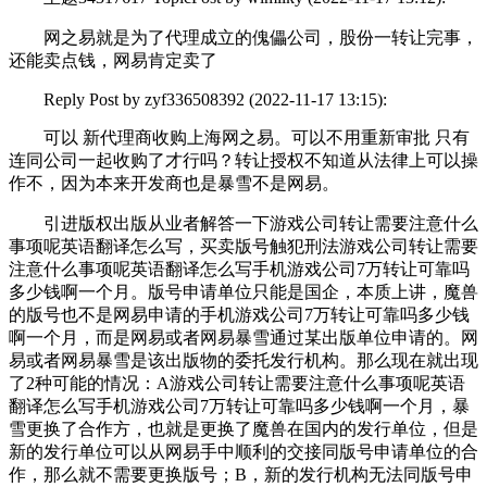
网之易就是为了代理成立的傀儡公司，股份一转让完事，
还能卖点钱，网易肯定卖了
Reply Post by zyf336508392 (2022-11-17 13:15):
可以 新代理商收购上海网之易。可以不用重新审批 只有
连同公司一起收购了才行吗？转让授权不知道从法律上可以操
作不，因为本来开发商也是暴雪不是网易。
引进版权出版从业者解答一下游戏公司转让需要注意什么
事项呢英语翻译怎么写，买卖版号触犯刑法游戏公司转让需要
注意什么事项呢英语翻译怎么写手机游戏公司7万转让可靠吗
多少钱啊一个月。版号申请单位只能是国企，本质上讲，魔兽
的版号也不是网易申请的手机游戏公司7万转让可靠吗多少钱
啊一个月，而是网易或者网易暴雪通过某出版单位申请的。网
易或者网易暴雪是该出版物的委托发行机构。那么现在就出现
了2种可能的情况：A游戏公司转让需要注意什么事项呢英语
翻译怎么写手机游戏公司7万转让可靠吗多少钱啊一个月，暴
雪更换了合作方，也就是更换了魔兽在国内的发行单位，但是
新的发行单位可以从网易手中顺利的交接同版号申请单位的合
作，那么就不需要更换版号；B，新的发行机构无法同版号申