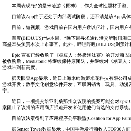
本周表现*好的是米哈游《原神》，作为全球性题材手游。该作
目前该App由于还处于内部测试阶段，还不清楚该App具
目前，短视频、游戏目前在国内用户数以亿计，国内用户有
百度(BIDU.US)*快本周、*晚下周寻求通过港交所聆讯
高盛牵头负责本次上市事宜。此外，哔哩哔哩(BILI.US)
Epic 宣布已经收购了《糖豆人：终极淘汰赛》的开发商 Mediaton
被收购后，Mediatonic 将继续保持原团队，并继续对《糖豆
游戏带到新高度。
据天眼查App显示，近日上海米哈游姬米花科技有限公司成
游戏开发；数字文化创意软件开发；互联网销售；玩具、动漫
宇。
近日，一项提交给亚利桑那州众议院的提案可能会对Epic Gam
案阻止了该州的应用商店强迫开发者使用他们首选的支付系统。这
目前该法案得到了应用程序公平联盟(Coalition for App 
据Sensor Tower数据显示，中国手游发行商收入TOP3