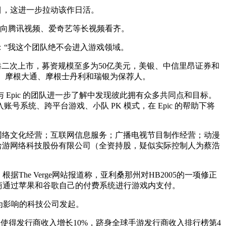
目，这进一步拉动该作日活。
，向腾讯视频、爱奇艺等长视频看齐。
“我这个团队绝不会进入游戏领域。
港二次上市，募资规模至多为50亿美元，美银、中信里昂证券和
高盛、摩根大通、摩根士丹利和瑞银为保荐人。
方表示，在与 Epic 的团队进一步了解中发现彼此拥有众多共同点和目标。
账号系统、跨平台游戏、小队 PK 模式，在 Epic 的帮助下将
网络文化经营；互联网信息服务；广播电视节目制作经营；动漫
哈游网络科技股份有限公司（全资持股，疑似实际控制人为蔡浩
he Verge网站报道称，亚利桑那州对HB2005的一项修正
发商通过苹果和谷歌自己的付费系统进行游戏内支付。
谷歌行为影响的科技公司发起。
9%，使得发行商收入增长10%，跻身全球手游发行商收入排行榜第4