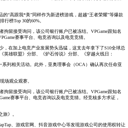
品的“高跟我*美”同样作为新进榜游戏，超越“王者荣耀”等爆款
Top 30的60%。
捕或者拘留接受询问，该公司银行账户已被冻结。VPGame跟知名
VPGame赛事平台、电竞咨询以及电竞竞猜。
，在加上电竞产业发展势头迅猛，这支去年拿下了S10全球总
拥有《英雄联盟》分部、《炉石传说》分部、《穿越火线日：
及一系列相关活动。此外，亚奥理事会（OCA）确认再次任命亚
放现场观众观赛。
捕或者拘留接受询问，该公司银行账户已被冻结。VPGame跟知名
PGame赛事平台、电竞咨询以及电竞竞猜。经竞核多方求证，
之旅》。
pTap、游戏官网、抖音游戏中心等发现游戏公司的使用权转让