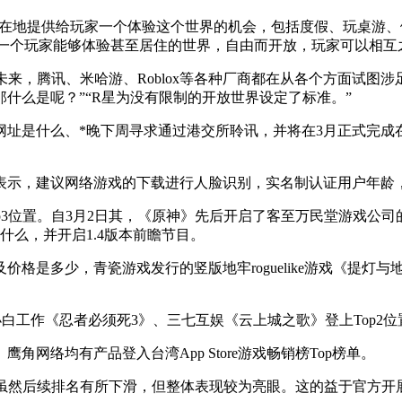
在地提供给玩家一个体验这个世界的机会，包括度假、玩桌游、
旨在创造一个玩家能够体验甚至居住的世界，自由而开放，玩家可以
未来，腾讯、米哈游、Roblox等各种厂商都在从各个方面试图
erse，那什么是呢？”“R星为没有限制的开放世界设定了标准。”
址是什么、*晚下周寻求通过港交所聆讯，并将在3月正式完成
示，建议网络游戏的下载进行人脸识别，实名制认证用户年龄，
3位置。自3月2日其，《原神》先后开启了客至万民堂游戏公司
什么，并开启1.4版本前瞻节目。
少，青瓷游戏发行的竖版地牢roguelike游戏《提灯与地下城
小白工作《忍者必须死3》、三七互娱《云上城之歌》登上Top2位
络均有产品登入台湾App Store游戏畅销榜Top榜单。
榜，虽然后续排名有所下滑，但整体表现较为亮眼。这的益于官方开