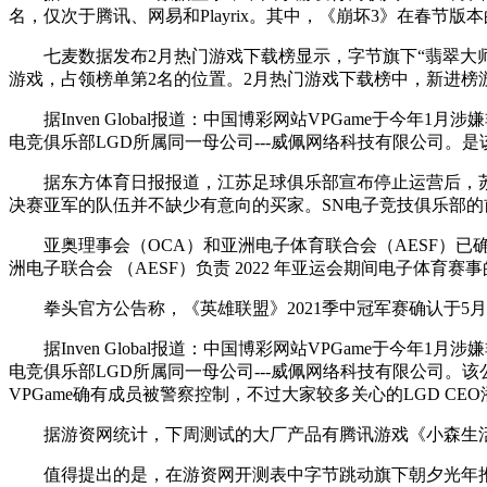
名，仅次于腾讯、网易和Playrix。其中，《崩坏3》在春节版本
七麦数据发布2月热门游戏下载榜显示，字节旗下“翡翠大师”当
游戏，占领榜单第2名的位置。2月热门游戏下载榜中，新进榜游戏
据Inven Global报道：中国博彩网站VPGame于今年
电竞俱乐部LGD所属同一母公司---威佩网络科技有限公司。是
据东方体育日报报道，江苏足球俱乐部宣布停止运营后，苏宁
决赛亚军的队伍并不缺少有意向的买家。SN电子竞技俱乐部的前
亚奥理事会（OCA）和亚洲电子体育联合会（AESF）已确认
洲电子联合会 （AESF）负责 2022 年亚运会期间电子体
拳头官方公告称，《英雄联盟》2021季中冠军赛确认于5月
据Inven Global报道：中国博彩网站VPGame于今年
电竞俱乐部LGD所属同一母公司---威佩网络科技有限公司。
VPGame确有成员被警察控制，不过大家较多关心的LGD CE
据游资网统计，下周测试的大厂产品有腾讯游戏《小森生活》
值得提出的是，在游资网开测表中字节跳动旗下朝夕光年推出的