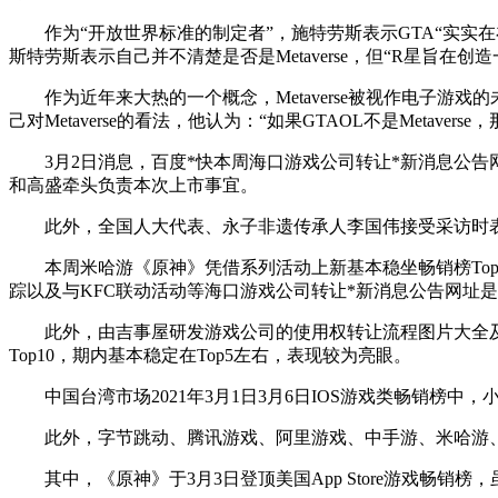
作为“开放世界标准的制定者”，施特劳斯表示GTA“实实在
斯特劳斯表示自己并不清楚是否是Metaverse，但“R星
作为近年来大热的一个概念，Metaverse被视作电子游戏的
己对Metaverse的看法，他认为：“如果GTAOL不是Metav
3月2日消息，百度*快本周海口游戏公司转让*新消息公告网
和高盛牵头负责本次上市事宜。
此外，全国人大代表、永子非遗传承人李国伟接受采访时表
本周米哈游《原神》凭借系列活动上新基本稳坐畅销榜Top
踪以及与KFC联动活动等海口游戏公司转让*新消息公告网址是
此外，由吉事屋研发游戏公司的使用权转让流程图片大全及价格是多
Top10，期内基本稳定在Top5左右，表现较为亮眼。
中国台湾市场2021年3月1日3月6日IOS游戏类畅销榜中，
此外，字节跳动、腾讯游戏、阿里游戏、中手游、米哈游、鹰角网
其中，《原神》于3月3日登顶美国App Store游戏畅销