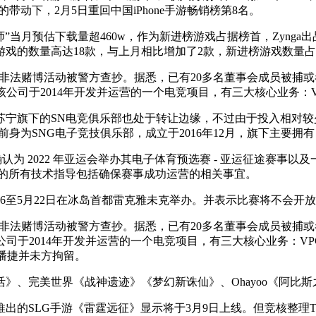
的带动下，2月5日重回中国iPhone手游畅销榜第8名。
月预估下载量超460w，作为新进榜游戏占据榜首，Zynga出
的数量高达18款，与上月相比增加了2款，新进榜游戏数量占排行榜
1月涉嫌非法赌博活动被警方查抄。据悉，已有20多名董事会成员被
该公司于2014年开发并运营的一个电竞项目，有三大核心业务：
旗下的SN电竞俱乐部也处于转让边缘，不过由于投入相对较少
身为SNG电子竞技俱乐部，成立于2016年12月，旗下主要
为 2022 年亚运会举办其电子体育预选赛 - 亚运征途赛事以
育赛事的所有技术指导包括确保赛事成功运营的相关事宜。
6至5月22日在冰岛首都雷克雅未克举办。并表示比赛将不会开
1月涉嫌非法赌博活动被警方查抄。据悉，已有20多名董事会成员被
该公司于2014年开发并运营的一个电竞项目，有三大核心业务：V
O潘捷并未方拘留。
、完美世界《战神遗迹》《梦幻新诛仙》、Ohayoo《阿比斯
SLG手游《雷霆远征》显示将于3月9日上线。但竞核整理Ta