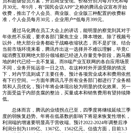
员和超级会员方案，开启商业变现。价格分别为每月9元和每
月30元。年9月，有“国民会议APP”之称的腾讯会议宣布开始
收费，推出了个人会员、商业版、企业版三种配置的收费标
准，个人会员每月30元，企业用户*低每月399元。
通过马化腾在员工大会上的讲话，能明显的察觉到其对于
年依然不乐观，要求各部门聚焦主业，降本增效。除了视频号
以外，绝大部分业务都处于战略收缩状态，而不是扩张。结合
当前市场环境来看，腾讯作出这一选择并不难以理解，毕竟C
端消费互联网绝大部分领域都已经进入存量竞争阶段，跑马圈
地的时代已经一去不复返。而B端产业互联网的各自应用场景
不同，业务开拓远非一日之功。在这种对外开源受限的情况
下，对内节流则成了主要任务。预计各项营业成本和费用依然
有下行空间。一方面年腾讯几乎所有业务部门都进行了业务精
简和人员优化，预计年将会体现出较为明显的优化效果。另一
方面受益于内部贪腐的整治，买量成本和销售费用有望持续降
低。
总体而言，腾讯的业绩拐点已至，四季度将继续延续三季
度的弱恢复趋势。年将在低基数的影响下将迎来恢复性增长，
利润端的增速要明显高于营收端。预计2022-2024年调整后净
利润分别为1189亿、1367亿、1562亿元。估值方面，目前3.3