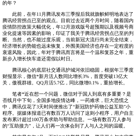
的年？
此前，在年11月腾讯发布三季报后我就旗帜鲜明地表达了
腾讯经营拐点已至的观点。目前过去近两个月时间，随着国内
疫情防控政策大幅优化，年12月游戏版号超预期以及视频号商
业化提速等因素的影响，印证了我关于腾讯经营拐点已至的判
断。当然，也不能过度乐观，当前新冠大流行尚未完全结束，
经济增长的势能也远未恢复，外围美国经济也存在一定程度的
衰退风险，因此，年对于腾讯而言将是一个温和复苏之年，重
新步入增长快车道还需假以时日。
腾讯核心的底层社交通讯护城河依旧稳固，根据年三季度
财报显示，微信*新月活人数同比增长3%，首度突破13亿大
关，傲视群雄。QQ月活5.7亿，同比微增0.1%，重拾增长。
笔者*近在想一个问题，微信对于国人到底有多重要？是
否线月中下旬，全国多地疫情达峰，一药难求，巨大恐慌之
中，腾讯仅花了3天时间便推出了“新冠防护药物公益互助”小
程序。据媒体报道已有数百万人访问了这则小程序，用户自主
发布累计超过100万条求助与帮助信息。一场有数百万人参与
的“互助接力”，让人们再一次体会到了人与人之间的温暖。