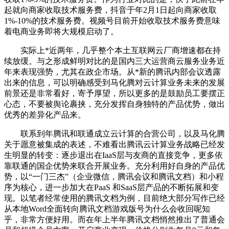
起就向商家收取技术服务费，抖音于年2月1日起向商家收取
1%-10%的技术服务费。视频号目前开始收取技术服务费意味
着电商业务即将大规模启动了。
实际上*近两年，几乎整个本土互联网云厂商增速都在持
续放缓。与之形成鲜明对比的是国内三大运营商云服务业务近
年来表现强势，尤其在政企市场。从*新的腾讯内部会议透露
出来的信息，可以明确感受到马化腾对云计算业务未来的发展
前景还是非常看好，寄予厚望，所以更多的是鼓励员工要摆正
心态，不要被舆论裹挟，充分发挥自身独特的产品优势，做出
优秀的差异化产品来。
联系到年腾讯和联通成立云计算的合营公司，以及马化腾
关于愿意被集成的表述，不难看出腾讯云计算业务战略已经发
生明显的转变：逐步退出在IaaS层与友商的直接竞争，更多依
靠联通的国企优势来联合开展业务。充分利用好自身的产品优
势，以“一门三杰”（企业微信，腾讯会议和腾讯文档）和小程
序为核心，进一步加大在PaaS 和SaaS层产品的不断拓展和变
现。以笔者经常使用的腾讯文档为例，目前绝大部分写作已经
从本地Word全面转向腾讯文档游戏版号为什么会收回呢知
乎，非常方便好用。而在年上半年腾讯文档悄然推出了普通会