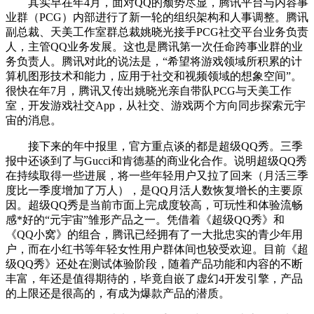
其实早在年4月，面对QQ的颓势尽显，腾讯平台与内容事
业群（PCG）内部进行了新一轮的组织架构和人事调整。腾讯
副总裁、天美工作室群总裁姚晓光接手PCG社交平台业务负责
人，主管QQ业务发展。这也是腾讯第一次任命跨事业群的业
务负责人。腾讯对此的说法是，“希望将游戏领域所积累的计
算机图形技术和能力，应用于社交和视频领域的想象空间”。
很快在年7月，腾讯又传出姚晓光亲自带队PCG与天美工作
室，开发游戏社交App，从社交、游戏两个方向同步探索元宇
宙的消息。
接下来的年中报里，官方重点谈的都是超级QQ秀。三季
报中还谈到了与Gucci和肯德基的商业化合作。说明超级QQ秀
在持续取得一些进展，将一些年轻用户又拉了回来（月活三季
度比一季度增加了万人），是QQ月活人数恢复增长的主要原
因。超级QQ秀是当前市面上完成度较高，可玩性和体验流畅
感*好的“元宇宙”雏形产品之一。凭借着《超级QQ秀》和
《QQ小窝》的组合，腾讯已经拥有了一大批忠实的青少年用
户，而在小红书等年轻女性用户群体间也较受欢迎。目前《超
级QQ秀》还处在测试体验阶段，随着产品功能和内容的不断
丰富，年还是值得期待的，毕竟自嵌了虚幻4开发引擎，产品
的上限还是很高的，有成为爆款产品的潜质。