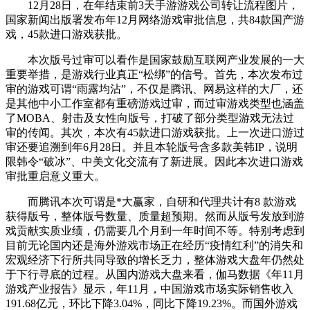
12月28日，在年结束前3天手游游戏公司转让流程图片，
国家新闻出版署发布年12月网络游戏审批信息，共84款国产游
戏，45款进口游戏获批。
本次版号过审可以看作是国家鼓励互联网产业发展的一大
重要举措，是游戏行业真正“松绑”的信号。首先，本次发布过
审的游戏可谓“雨露均沾”，不仅是腾讯、网易这样的大厂，还
是其他中小工作室都有重磅游戏过审，而过审游戏类型也涵盖
了MOBA、射击及女性向版号，打破了部分类型游戏无法过
审的传闻。其次，本次有45款进口游戏获批。上一次进口游过
审还要追溯到年6月28日。并且本轮版号含多款美韩IP，说明
限韩令“破冰”、中美文化交流有了新进展。因此本次进口游戏
审批重启意义重大。
而腾讯本次可谓是*大赢家，自研和代理共计有8 款游戏
获得版号，整体版号数量、质量超预期。然而从版号发放到游
戏贡献实质业绩，仍需要几个月到一年时间不等。特别考虑到
目前无论国内还是海外游戏市场正在经历“疫情红利”的消失和
宏观经济下行所共同导致的增长乏力，整体游戏大盘年仍然处
于下行寻底的过程。从国内游戏大盘来看，伽马数据《年11月
游戏产业报告》显示，年11月，中国游戏市场实际销售收入
191.68亿元，环比下降3.04%，同比下降19.23%。而国外游戏