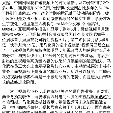
兴起，中国网民花在短视频上的时间翻倍，从70分钟到了2个
多小时。而腾讯系APP总用户使用时长全网占比从年的54.3%
下降到年底的35.7%。这个时期的腾讯处于被动防御阶段，疲
于应对但是办法不多。直到微信视频号的横空出世，形势才发
生了变化。根据第三方机构Quest Mobile发布《中国移动
600941）互联网半年报告》显示，到年6月，微信视频号月活
规模突破8亿，已经超过抖音游戏版号为什么会收回呢知乎，
位居榜首手游游戏公司转让流程图片，第二名抖音月活为6.8
亿，快手则为3.9亿。用马化腾的话来说就是“视频号已经立住
了！当然视频号的短板也很明显，年视频号人均使用时长只有
35分钟，与抖音快手近120分钟的使用时长相去甚远。背后折
射出的是视频号高质量内容的缺乏和腾讯偏弱的运营能力。马
化腾在员工大会上表示要聚焦核心业务，主动缩减周边非核心
业务。而视频号正是所谓的核心业务。所以可以预见，年腾讯
在短视频领域将不再是一个被动防御的态势，而是进入由守转
攻的战略进攻阶段。
对于视频号业务，现在市场*关注的是广告业务，但对电
商业务预期较低，而腾讯官方对电商业务的重视程度显然超过
市场预期。马化腾近期就表示，希望视频号未来能更贴近交
易，把电商闭环做好。视频号宣布将于年1月1日起，面向商家
收取1%-5%的技术服务费。作为行业对比的是，快手此前在年