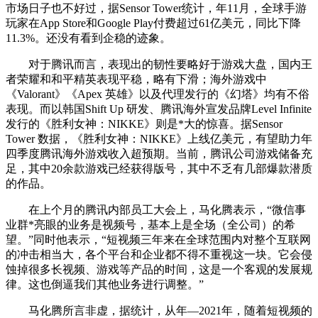
市场日子也不好过，据Sensor Tower统计，年11月，全球手游
玩家在App Store和Google Play付费超过61亿美元，同比下降
11.3%。还没有看到企稳的迹象。
对于腾讯而言，表现出的韧性要略好于游戏大盘，国内王
者荣耀和和平精英表现平稳，略有下滑；海外游戏中
《Valorant》《Apex 英雄》以及代理发行的《幻塔》均有不俗
表现。而以韩国Shift Up 研发、腾讯海外宣发品牌Level Infinite
发行的《胜利女神：NIKKE》则是*大的惊喜。据Sensor
Tower 数据，《胜利女神：NIKKE》上线亿美元，有望助力年
四季度腾讯海外游戏收入超预期。当前，腾讯公司游戏储备充
足，其中20余款游戏已经获得版号，其中不乏有几部爆款潜质
的作品。
在上个月的腾讯内部员工大会上，马化腾表示，“微信事
业群*亮眼的业务是视频号，基本上是全场（全公司）的希
望。”同时他表示，“短视频三年来在全球范围内对整个互联网
的冲击相当大，各个平台和企业都不得不重视这一块。它会侵
蚀掉很多长视频、游戏等产品的时间，这是一个客观的发展规
律。这也倒逼我们其他业务进行调整。”
马化腾所言非虚，据统计，从年—2021年，随着短视频的