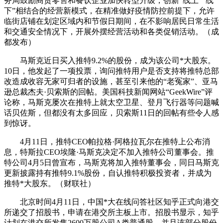
务局鼓励商贸零售和餐饮企业加快转型升级，创新“线上”“线
下”相结合的经营新模式，在精准做好疫情防控前提下，允许
临街店铺在划定区域内和节假日期间，在不影响居民日常生活
和交通安全情况下，开展外摆经营活动和各类促销活动。（成
都发布）
马斯克近日买入推特9.2%的股份，成为该公司*大股东。
10日，他发起了一项投票，询问推特用户是否支持将推特总部
改造成收容无家可归者的设施，甚至引来他的“老冤家”、亚马
逊总裁杰夫·贝索斯的回帖。美国科技新闻网站“GeekWire”评
论称，马斯克屡次在推特上就太空卫星、登月飞行器等问题喊
话贝佐斯，但都没有太多回应，贝索斯11日的回帖有些令人感
到惊讶。
4月11日，推特CEO帕拉格·阿格拉瓦尔在推特上公布消
息，特斯拉CEO埃隆·马斯克决定不加入推特公司董事会。推
特公司4月5日曾宣布，马斯克将加入推特董事会，同日马斯克
更新披露持有推特9.1%股份，自认推特积极投资者，并成为
推特*大股东。（财联社）
北京时间4月11日，中国*大在线问答社区知乎正式向港交
所递交了招股书，申请在港交所主板上市。招股书显示，知乎
计划在港交所发售2600万股公司A类普通股，并且该部分股份