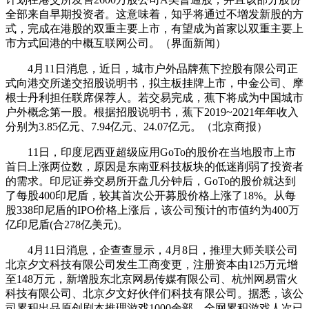
全部来自早期投资者。这意味着，知乎将通过不增发新股的方
式，完成在港股的双重主要上市，有望成为首家以双重主要上
市方式回港的中概互联网公司。（界面新闻）
4月11日消息，近日，城市户外品牌蕉下控股有限公司正
式向港交所递交招股说明书，拟主板挂牌上市，中金公司、摩
根士丹利担任联席保荐人。若交易完成，蕉下将成为中国城市
户外概念第一股。根据招股说明书，蕉下2019~2021年年收入
分别为3.85亿元、7.94亿元、24.07亿元。（北京商报）
11日，印度尼西亚超级应用GoTo的股价在当地股市上市
首日上涨两位数，原因是东南亚科技板块的低迷削弱了投资者
的需求。印尼证券交易所开盘几分钟后，GoTo的股价就达到
了每股400印尼盾，较其首次公开募股价格上涨了18%。从每
股338印尼盾的IPO价格上涨后，该公司预计的市值约为400万
亿印尼盾(合278亿美元)。
4月11日消息，企查查显示，4月8日，推理大师关联公司
北京夕文科技有限公司发生工商变更，注册资本由125万元增
至148万元，新增股东北京网易传媒有限公司、杭州网易雷火
科技有限公司、北京夕文好伙伴们科技有限公司。据悉，该公
司累积出品原创剧本推理游戏1000余部，全网累积游戏人次已