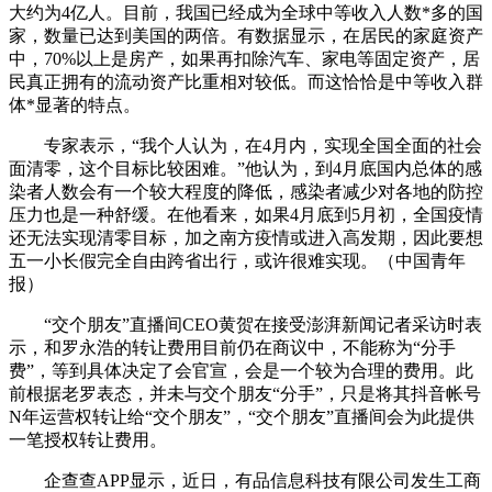
大约为4亿人。目前，我国已经成为全球中等收入人数*多的国
家，数量已达到美国的两倍。有数据显示，在居民的家庭资产
中，70%以上是房产，如果再扣除汽车、家电等固定资产，居
民真正拥有的流动资产比重相对较低。而这恰恰是中等收入群
体*显著的特点。
专家表示，“我个人认为，在4月内，实现全国全面的社会
面清零，这个目标比较困难。”他认为，到4月底国内总体的感
染者人数会有一个较大程度的降低，感染者减少对各地的防控
压力也是一种舒缓。在他看来，如果4月底到5月初，全国疫情
还无法实现清零目标，加之南方疫情或进入高发期，因此要想
五一小长假完全自由跨省出行，或许很难实现。（中国青年
报）
“交个朋友”直播间CEO黄贺在接受澎湃新闻记者采访时表
示，和罗永浩的转让费用目前仍在商议中，不能称为“分手
费”，等到具体决定了会官宣，会是一个较为合理的费用。此
前根据老罗表态，并未与交个朋友“分手”，只是将其抖音帐号
N年运营权转让给“交个朋友”，“交个朋友”直播间会为此提供
一笔授权转让费用。
企查查APP显示，近日，有品信息科技有限公司发生工商