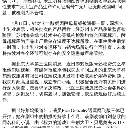
锅（7L）”抽检存在“未注明有限制性要求的物质名单及其限制
性要求”“无工业产品生产许可证编号”“无厂址无邮政编码”问
题，被检测为不合格。
4月11日，针对卡士酸奶因酵母超标被通报一事，深圳卡
士乳业表示，相关批次的产品留样，经苏州市产品质量监督检
验院、苏州海关综合技术中心等机构检测均符合国家标准。酵
母超标应为产品出厂后储存温度不达标所致。在事件发生后第
一时间，卡士乳业对冷运环节与销售场所进行全面排查，未来
将持续对各个环节可能存在的安全隐患做严格管控。
据北京大学第三医院消息：近日游戏没版号还收费怎么举
报他们呢视频，有媒体报道承包我院太平间业务的北京天堂祥
鹤殡仪服务有限公司在殡仪服务过程中收取高价殡葬费问题，
我院对此高度重视，成立专门小组，积极配合政府有关部门进
行深入调查，按要求坚决整改。北医三院诚恳接受社会各界的
监督，深刻反思，切实履职，加强管理，依法依规做好后续工
作。
据《好莱坞报道》，演员Eiza Gonzalez透露网飞版三体已
开拍，她在剧组中的拍摄将持续十个月。该剧改编自刘慈欣的
同名科幻小说，由《权力的游戏》主创大卫・贝尼奥夫 & D・