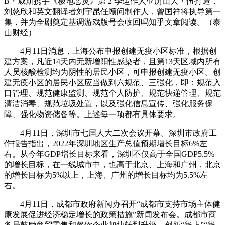
B・威斯携手《极地恶灵》第 2 季运作人亚历山大・伍打造，
刘慈欣和英文翻译者刘宇昆任顾问制作人，曾国祥将执导第一
集，并为全剧奠定基调游戏版号会收回吗知乎文章阅读。（泰
山财经）
4月11日消息，上海公布申报创建无疫小区标准，根据创
建方案，凡近14天内无新增阳性感染者，且第13天区域内所有
人员核酸检测均为阴性的居民小区，可申报创建无疫小区。创
建无疫小区的居民小区应当做到六规范、三强化，即：规范入
口管理、规范健康监测、规范个人防护、规范快递管理、规范
清洁消毒、规范垃圾处置，以及强化信息宣传、强化服务保
障、强化物资储备等。上述每一项都有具体要求。
4月11日，深圳市七届人大二次会议开幕。深圳市政府工
作报告指出，2022年深圳地区生产总值预期增长目标6%左
右。从今年GDP增长目标来看，深圳不仅高于全国GDP5.5%
的增长目标，在一线城市中，也高于北京、上海和广州，北京
的增长目标为5%以上，上海、广州的增长目标均为5.5%左
右。
4月11日，成都市政府新闻办召开“成都市支持市场主体健
康发展促进经济稳定增长的政策措施”新闻发布会。成都市商