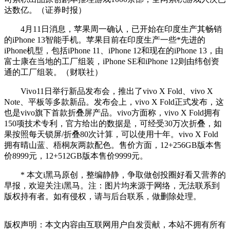
达数亿。（证券时报）
4月11日消息，苹果周一确认，已开始在印度生产其畅销
的iPhone 13智能手机。苹果目前在印度生产一些*先进的
iPhone机型，包括iPhone 11、iPhone 12和现在的iPhone 13，由
富士康在当地的工厂组装，iPhone SE和iPhone 12则由纬创资
通的工厂组装。（财联社）
Vivo11日举行新品发布会，推出了vivo X Fold、vivo X
Note、平板等多款新品。发布会上，vivo X Fold正式发布，这
也是vivo旗下首款折叠屏产品。vivo方面称，vivo X Fold拥有
150项技术专利，官方给出的数据是，可经受30万次折叠，如
果按照每天锁屏/折叠80次计算，可以使用十年。vivo X Fold
拥有晴山蓝、梧桐灰两款配色。售价方面，12+256GB版本售
价8999元，12+512GB版本售价9999元。
* 本文i黑马原创，整编静静，争取做创投圈好看又营养的
早报，欢迎关注i黑马。注：图片均来源于网络，无法联系到
版权持有者。如有侵权，请与后台联系，做删除处理。
版权声明：本文内容由互联网用户自发贡献，本站不拥有所有