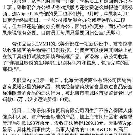
据报道，从当地时间周一开始，苹果员工开始回到办公室
上班，采取混合办公模式游戏没版号还收费怎么举报他们呢视
频，连Apple Park总部的员工也不例外。3月时，苹果将4月11
日定为*终回归日。一些公司接受混合办公或者远程办工模
式，但苹果还是偏向办公室办公，因为协作更好，而协作对苹
果来说很有必要。目前员工每周只需要回归公室1天即可。
奢侈品巨头LVMH的北美分部在一项新诉讼中，被指控非
法收集顾客的生物特征识别数据。消费者可以使用其网站上的
在线工具虚拟试戴太阳镜和镜框产品。诉讼称，该公司收集
了“详细且敏感的生物特征识别标识符和信息，包括完整的面
部扫描”。
天眼查App显示，近日，北海大润发商业有限公司因销售
含有恩诺沙星的鲜鸡蛋，构成经营兽药残留含量超过食品安全
标准限量的食品的违法行为，被北海市海城区市场监督管理局
罚款6.5万，没收违法所得110元。
近日，上海乐扣乐扣贸易有限公司因生产不符合保障人体
健康和人身、财产安全标准的产品，被上海市闵行区市场监督
管理局罚款1.93万余元，没收违法所得1289.18元。天眼查App
显示，具体处罚事由为，当事人销售的“LOCK&LOCK 高压