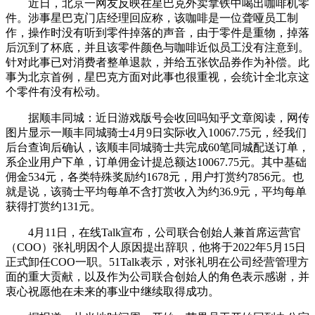
近日，北京一网友反映在星巴克外卖拿铁中喝出咖啡机零
件。涉事星巴克门店经理回应称，该咖啡是一位聋哑员工制
作，操作时没有听到零件掉落的声音，由于零件是重物，掉落
后沉到了杯底，并且该零件颜色与咖啡近似员工没有注意到。
针对此事已对消费者整单退款，并给五张饮品券作为补偿。此
事为北京首例，星巴克方面对此事也很重视，会统计全北京这
个零件有没有松动。
据顺丰同城：近日游戏版号会收回吗知乎文章阅读，网传
图片显示一顺丰同城骑士4月9日实际收入10067.75元，经我们
后台查询后确认，该顺丰同城骑士共完成60笔同城配送订单，
系企业用户下单，订单佣金计提总额达10067.75元。其中基础
佣金534元，各类特殊奖励约1678元，用户打赏约7856元。也
就是说，该骑士平均每单不含打赏收入为约36.9元，平均每单
获得打赏约131元。
4月11日，在线Talk宣布，公司联合创始人兼首席运营官
（COO）张礼明因个人原因提出辞职，他将于2022年5月15日
正式卸任COO一职。51Talk表示，对张礼明在公司经营管理方
面的重大贡献，以及作为公司联合创始人的角色表示感谢，并
衷心祝愿他在未来的事业中继续取得成功。