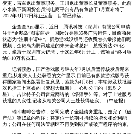
变更，雷军退出董事职务、王川退出董事长及董事职务。此前
小米旗下新国货会员制电商平台有品有鱼曾于1月宣布将于
2022年3月17日终止运营，目前已停运。
企查查App显示，近日，腾讯科技（深圳）有限公司申请
注册“企鹅岛”图案商标，国际分类涉35类广告销售，目前商标
状态为“注册申请中”。据悉游戏没版号还收费怎么举报他们呢
视频，企鹅岛为腾讯建造的未来全球总部，总投资达370亿
元，坐落于深圳市大铲湾，于2021年6月开工，该项目*终可容
纳8-10万名员工。
记者获悉，国产游戏版号继去年7月以后暂停核发后迎来
重启,从相关人士处获悉的文件显示,目前已有多款游戏版号获
得国家新闻出版署批复意见，落款为4月8日，本轮涉及获批游
戏包括三七互娱的《梦想大航海》、心动公司的《派对之
星》、吉比特子公司雷霆网络的《塔猎手》等。对于上述版号
获批的真实性,记者从相关公司人士处获得证实。（中证报）
瑞幸咖啡公告称，公司完成了金融债务重组，走完了《破
产法》第15章的程序；将定位于长期可持续的增长和盈利能
力；公司在任何司法管辖区不再受到破产或破产程序的约束。