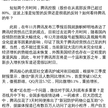
短短两个月时间，腾讯控股（股价在从底部反弹已超过
80%。这波上涨是短暂的反弹还是彻底的反转？如何看待腾讯
的年？
此前，在年11月腾讯发布三季报后我就旗帜鲜明地表达了
腾讯经营拐点已至的观点。目前过去近两个月时间，随着国内
疫情防控政策大幅优化，年12月游戏版号超预期以及视频号商
业化提速等因素的影响，印证了我关于腾讯经营拐点已至的判
断。当然，也不能过度乐观，当前新冠大流行尚未完全结束，
经济增长的势能也远未恢复，外围美国经济也存在一定程度的
衰退风险，因此，年对于腾讯而言将是一个温和复苏之年，重
新步入增长快车道还需假以时日。
腾讯核心的底层社交通讯护城河依旧稳固，根据年三季度
财报显示，微信*新月活人数同比增长3%，首度突破13亿大
关，傲视群雄。QQ月活5.7亿，同比微增0.1%，重拾增长。
笔者*近在想一个问题，微信对于国人到底有多重要？是
否线月中下旬，全国多地疫情达峰，一药难求，巨大恐慌之
中，腾讯仅花了3天时间便推出了“新冠防护药物公益互助”小
程序。据媒体报道已有数百万人访问了这则小程序，用户自主