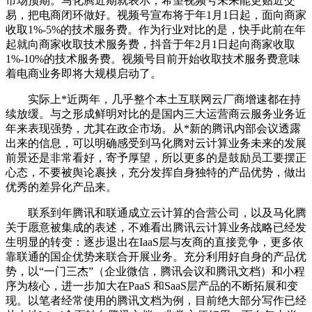
市场预期。马化腾近期就表示，希望视频号未来能更贴近交
易，把电商闭环做好。视频号宣布将于年1月1日起，面向商家
收取1%-5%的技术服务费。作为行业对比的是，快手此前在年
起就向商家收取技术服务费，抖音于年2月1日起向商家收取
1%-10%的技术服务费。视频号目前开始收取技术服务费意味
着电商业务即将大规模启动了。
实际上*近两年，几乎整个本土互联网云厂商增速都在持
续放缓。与之形成鲜明对比的是国内三大运营商云服务业务近
年来表现强势，尤其在政企市场。从*新的腾讯内部会议透露
出来的信息，可以明确感受到马化腾对云计算业务未来的发展
前景还是非常看好，寄予厚望，所以更多的是鼓励员工要摆正
心态，不要被舆论裹挟，充分发挥自身独特的产品优势，做出
优秀的差异化产品来。
联系到年腾讯和联通成立云计算的合营公司，以及马化腾
关于愿意被集成的表述，不难看出腾讯云计算业务战略已经发
生明显的转变：逐步退出在IaaS层与友商的直接竞争，更多依
靠联通的国企优势来联合开展业务。充分利用好自身的产品优
势，以“一门三杰”（企业微信，腾讯会议和腾讯文档）和小程
序为核心，进一步加大在PaaS 和SaaS层产品的不断拓展和变
现。以笔者经常使用的腾讯文档为例，目前绝大部分写作已经