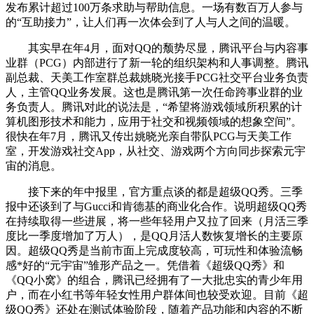
发布累计超过100万条求助与帮助信息。一场有数百万人参与
的“互助接力”，让人们再一次体会到了人与人之间的温暖。
其实早在年4月，面对QQ的颓势尽显，腾讯平台与内容事
业群（PCG）内部进行了新一轮的组织架构和人事调整。腾讯
副总裁、天美工作室群总裁姚晓光接手PCG社交平台业务负责
人，主管QQ业务发展。这也是腾讯第一次任命跨事业群的业
务负责人。腾讯对此的说法是，“希望将游戏领域所积累的计
算机图形技术和能力，应用于社交和视频领域的想象空间”。
很快在年7月，腾讯又传出姚晓光亲自带队PCG与天美工作
室，开发游戏社交App，从社交、游戏两个方向同步探索元宇
宙的消息。
接下来的年中报里，官方重点谈的都是超级QQ秀。三季
报中还谈到了与Gucci和肯德基的商业化合作。说明超级QQ秀
在持续取得一些进展，将一些年轻用户又拉了回来（月活三季
度比一季度增加了万人），是QQ月活人数恢复增长的主要原
因。超级QQ秀是当前市面上完成度较高，可玩性和体验流畅
感*好的“元宇宙”雏形产品之一。凭借着《超级QQ秀》和
《QQ小窝》的组合，腾讯已经拥有了一大批忠实的青少年用
户，而在小红书等年轻女性用户群体间也较受欢迎。目前《超
级QQ秀》还处在测试体验阶段，随着产品功能和内容的不断