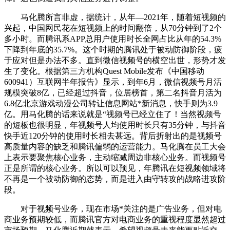
马化腾所言非虚，据统计，从年—2021年，随着短视频的
兴起，中国网民花在短视频上的时间翻倍，从70分钟到了2个
多小时。而腾讯系APP总用户使用时长全网占比从年的54.3%
下降到年底的35.7%。这个时期的腾讯处于被动防御阶段，疲
于应对但是办法不多。直到微信视频号的横空出世，形势才发
生了变化。根据第三方机构Quest Mobile发布《中国移动
600941）互联网半年报告》显示，到年6月，微信视频号月活
规模突破8亿，已经超过抖音，位居榜首，第二名抖音月活为
6.8亿北京游戏动漫公司转让信息网站*新消息，快手则为3.9
亿。用马化腾的话来说就是“视频号已经立住了！当然视频号
的短板也很明显，年视频号人均使用时长只有35分钟，与抖音
快手近120分钟的使用时长相去甚远。背后折射出的是视频号
高质量内容的缺乏和腾讯偏弱的运营能力。马化腾在员工大会
上表示要聚焦核心业务，主动缩减周边非核心业务。而视频号
正是所谓的核心业务。所以可以预见，年腾讯在短视频领域将
不再是一个被动防御的态势，而是进入由守转攻的战略进攻阶
段。
对于视频号业务，现在市场*关注的是广告业务，但对电
商业务预期较低，而腾讯官方对电商业务的重视程度显然超过