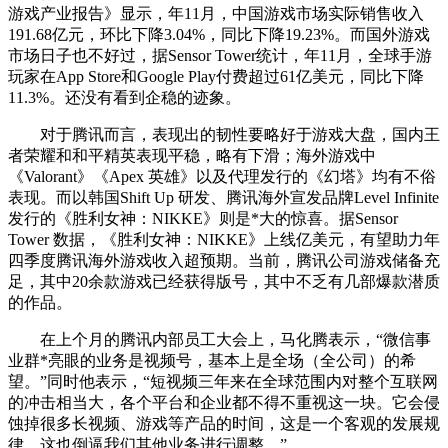
游戏产业报告》显示，年11月，中国游戏市场实际销售收入
191.68亿元，环比下降3.04%，同比下降19.23%。而国外游戏
市场日子也不好过，据Sensor Tower统计，年11月，全球手游
玩家在App Store和Google Play付费超过61亿美元，同比下降
11.3%。还没有看到企稳的迹象。
对于腾讯而言，表现出的韧性要略好于游戏大盘，国内王
者荣耀和和平精英表现平稳，略有下滑；海外游戏中
《Valorant》《Apex 英雄》以及代理发行的《幻塔》均有不俗
表现。而以韩国Shift Up 研发、腾讯海外宣发品牌Level Infinite
发行的《胜利女神：NIKKE》则是*大的惊喜。据Sensor
Tower 数据，《胜利女神：NIKKE》上线亿美元，有望助力年
四季度腾讯海外游戏收入超预期。当前，腾讯公司游戏储备充
足，其中20余款游戏已经获得版号，其中不乏有几部爆款潜质
的作品。
在上个月的腾讯内部员工大会上，马化腾表示，“微信事
业群*亮眼的业务是视频号，基本上是全场（全公司）的希
望。”同时他表示，“短视频三年来在全球范围内对整个互联网
的冲击相当大，各个平台和企业都不得不重视这一块。它会侵
蚀掉很多长视频、游戏等产品的时间，这是一个客观的发展规
律。这也倒逼我们其他业务进行调整。”