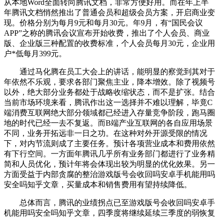
从本地Word全面转向腾讯文档，非常方便好用。而在年上半
年腾讯文档悄然推出了普通会员和超级会员方案，开启商业变
现。价格分别为每月9元和每月30元。年9月，有“国民会议
APP”之称的腾讯会议宣布开始收费，推出了个人会员、商业
版、企业版三种配置的收费标准，个人会员每月30元，企业用
户*低每月399元。
通过马化腾在员工大会上的讲话，能明显的察觉到其对于
年依然不乐观，要求各部门聚焦主业，降本增效。除了视频号
以外，绝大部分业务都处于战略收缩状态，而不是扩张。结合
当前市场环境来看，腾讯作出这一选择并不难以理解，毕竟C
端消费互联网绝大部分领域都已经进入存量竞争阶段，跑马圈
地的时代已经一去不复返。而B端产业互联网的各自应用场景
不同，业务开拓远非一日之功。在这种对外开源受限的情况
下，对内节流则成了主要任务。预计各项营业成本和费用依然
有下行空间。一方面年腾讯几乎所有业务部门都进行了业务精
简和人员优化，预计年将会体现出较为明显的优化效果。另一
方面受益于内部贪腐的整治游戏版号会收回吗安卓手机能用吗
安全吗知乎文章，买量成本和销售费用有望持续降低。
总体而言，腾讯的业绩拐点已至游戏版号会收回吗安卓手
机能用吗安全吗知乎文章，四季度将继续延续三季度的弱恢复