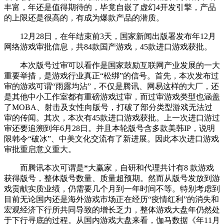
丰富，年还是值得期待的，毕竟自嵌了虚幻4开发引擎，产品
的上限还是很高的，有成为爆款产品的潜质。
12月28日，在年结束前3天，国家新闻出版署发布年12月
网络游戏审批信息，共84款国产游戏，45款进口游戏获批。
本次版号过审可以看作是国家鼓励互联网产业发展的一大
重要举措，是游戏行业真正“松绑”的信号。首先，本次发布过
审的游戏可谓“雨露均沾”，不仅是腾讯、网易这样的大厂，还
是其他中小工作室都有重磅游戏过审，而过审游戏类型也涵盖
了MOBA、射击及女性向版号，打破了部分类型游戏无法过
审的传闻。其次，本次有45款进口游戏获批。上一次进口游过
审还要追溯到年6月28日。并且本轮版号含多款美韩IP，说明
限韩令“破冰”、中美文化交流有了新进展。因此本次进口游戏
审批重启意义重大。
而腾讯本次可谓是*大赢家，自研和代理共计有8 款游戏
获得版号，整体版号数量、质量超预期。然而从版号发放到游
戏贡献实质业绩，仍需要几个月到一年时间不等。特别考虑到
目前无论国内还是海外游戏市场正在经历“疫情红利”的消失和
宏观经济下行所共同导致的增长乏力，整体游戏大盘年仍然处
于下行寻底的过程。从国内游戏大盘来看，伽马数据《年11月