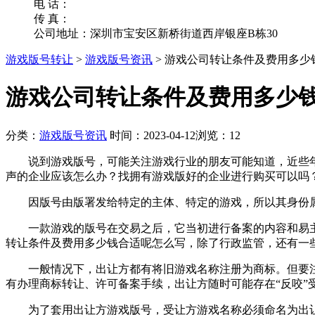
电 话：
传 真：
公司地址：深圳市宝安区新桥街道西岸银座B栋30
游戏版号转让
>
游戏版号资讯
>
游戏公司转让条件及费用多少
游戏公司转让条件及费用多少
分类：
游戏版号资讯
时间：2023-04-12
浏览：12
说到游戏版号，可能关注游戏行业的朋友可能知道，近些年
声的企业应该怎么办？找拥有游戏版好的企业进行购买可以吗
因版号由版署发给特定的主体、特定的游戏，所以其身份属性
一款游戏的版号在交易之后，它当初进行备案的内容和易主
转让条件及费用多少钱合适呢怎么写，除了行政监管，还有一
一般情况下，出让方都有将旧游戏名称注册为商标。但要注
有办理商标转让、许可备案手续，出让方随时可能存在“反咬”
为了套用出让方游戏版号，受让方游戏名称必须命名为出让