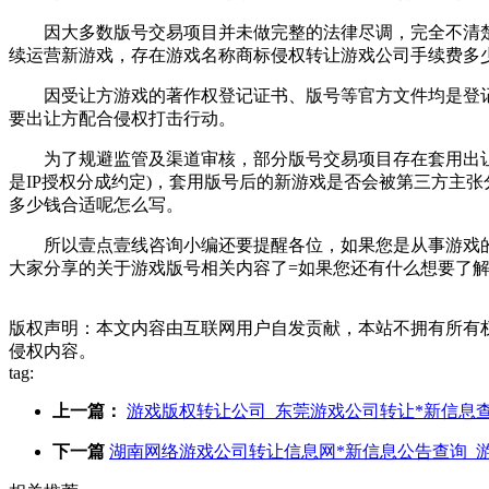
因大多数版号交易项目并未做完整的法律尽调，完全不清楚
续运营新游戏，存在游戏名称商标侵权转让游戏公司手续费多少
因受让方游戏的著作权登记证书、版号等官方文件均是登记
要出让方配合侵权打击行动。
为了规避监管及渠道审核，部分版号交易项目存在套用出让方
是IP授权分成约定)，套用版号后的新游戏是否会被第三方主
多少钱合适呢怎么写。
所以壹点壹线咨询小编还要提醒各位，如果您是从事游戏的相
大家分享的关于游戏版号相关内容了=如果您还有什么想要了
版权声明：本文内容由互联网用户自发贡献，本站不拥有所有
侵权内容。
tag:
上一篇：
游戏版权转让公司_东莞游戏公司转让*新信息
下一篇
湖南网络游戏公司转让信息网*新信息公告查询_