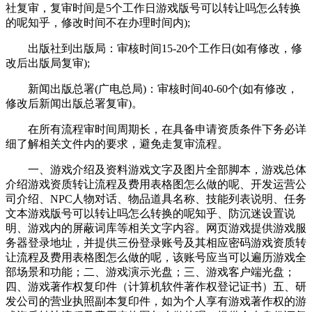
社复审，复审时间是5个工作日游戏版号可以转让吗怎么转换
的呢知乎，修改时间不在办理时间内);
出版社到出版局：审核时间15-20个工作日(如有修改，修
改后出版局复审);
新闻出版总署(广电总局)：审核时间40-60个(如有修改，
修改后新闻出版总署复审)。
在所有流程审时间周期长，在具备申请资质条件下务必详
细了解相关文件内的要求，避免走复审流程。
一、游戏介绍及资料游戏文字及图片全部脚本，游戏总体
介绍游戏资质转让流程及费用表格图怎么做的呢、开发运营公
司介绍、NPC人物对话、物品道具名称、技能列表说明、任务
文本游戏版号可以转让吗怎么转换的呢知乎、防沉迷设置说
明、游戏内的屏蔽词库等相关文字内容。网页游戏提供游戏服
务器登录地址，并提供三份登录账号及其相应密码游戏资质转
让流程及费用表格图怎么做的呢，该账号应当可以遍历游戏全
部场景和功能；二、游戏演示光盘；三、游戏客户端光盘；
四、游戏著作权复印件（计算机软件著作权登记证书）五、研
发公司的营业执照副本复印件，如为个人享有游戏著作权的游