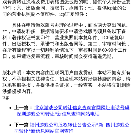
戏资质转让流程及费用表格图怎么做的呢，提供个人身份证复
印件；六、出版合同、授权书，承诺书；七、提供icp证的公
司的营业执照副本复印件、icp证复印件；
具体在申请游戏版号办理的过程中，面临两大突出问题。
**，申请材料多，根据通知要求申请游戏版号须具备以下资
料：著作权证书复印件、营业执照副本复印件、ICP证复印
件、出版授权书、承诺书和出版合同等。第二，审核时间长，
在所有流程审批一切顺利的情况下，审核时间是60-90个工作
日，如果遭遇复审流程，审核时间就会变得遥遥无期。
版权声明：本文内容由互联网用户自发贡献，本站不拥有所有
权，不承担相关法律责任。如发现本站有涉嫌抄袭的内容，请
联系客服举报，并提供相关证据，一经查实，本站将立刻删除
涉嫌侵权内容。
tag:
上一篇：
北京游戏公司转让信息查询官网网址电话号码
_深圳游戏公司转让*新信息查询网站电话
下一篇
福州游戏公司股权转让公告公示*新_四川游戏公
司转让*新信息网站官网查询